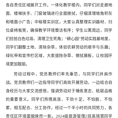
各自责任区域展开工作。一体化教学楼内，同学们对走廊地
面、楼梯扶手、门窗玻璃进行全面擦拭，仔细清理墙角积灰
和墙面小广告；中裕楼实训区，大家认真整理实训器材、归
位桌椅板凳，确保教学环境整洁有序；学生公寓周边，同学
们捡拾白色垃圾、清理卫生死角；“耕心园”劳动实践基地里，
同学们翻整土地、清除杂草，体验农耕劳动的艰辛与乐趣；
绿化带和宣传栏区域，大家拔除杂草、擦拭展板，让校园环
境更加靓丽。
劳动过程中，党员教师们率先垂范，与同学们并肩作
战。党员教师们一边指导同学们高效开展劳动，一边结合自
身经历与大家交流感悟，强调劳动对于锤炼意志、砥砺品格
的重要意义。同学们热情高涨、干劲十足，不怕脏、不怕
累，相互配合、分工协作，经过一个半小时的共同努力，各
责任区环境面貌焕然一新。2024级旅游管理2班高琦慧同学